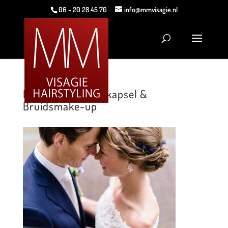
06 - 20 28 45 70
info@mmvisagie.nl
MMVisagie Bruidskapsel &
Bruidsmake-up