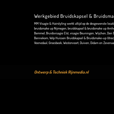
Werkgebied Bruidskapsel & Bruidsm
MM Visagie & Hairstyling werkt altijd op de desgewenste locat
bruidsmake up Nijmegen, bruidskapsel & bruidsmake up Arnhe
Bemmel, Bruidsvisagie Elst, visagie Beuningen, Wijchen, Den Bo
Bennekom, Velp Huissen Bruidskapsel & Bruidsmake-up Utrec
Veenedaal, Groesbeek, Westervoort, Duiven, Didam en Zevenaa
Ontwerp & Techniek
Rijnmedia.nl