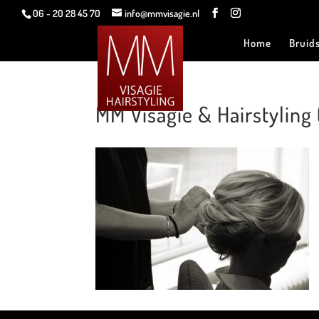
06 - 20 28 45 70
info@mmvisagie.nl
Home
Bruid
MM Visagie & Hairstyling 