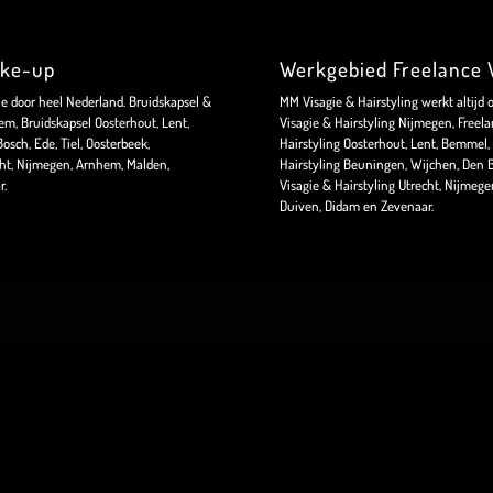
ake-up
Werkgebied Freelance V
ie door heel Nederland. Bruidskapsel &
MM Visagie & Hairstyling werkt altijd 
m, Bruidskapsel Oosterhout, Lent,
Visagie & Hairstyling Nijmegen, Freela
sch, Ede, Tiel, Oosterbeek,
Hairstyling Oosterhout, Lent, Bemmel, 
ht, Nijmegen, Arnhem, Malden,
Hairstyling Beuningen, Wijchen, Den B
r.
Visagie & Hairstyling Utrecht, Nijmeg
Duiven, Didam en Zevenaar.