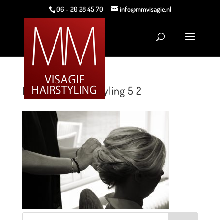
06 - 20 28 45 70
info@mmvisagie.nl
MM Visagie Hairstyling 5 2