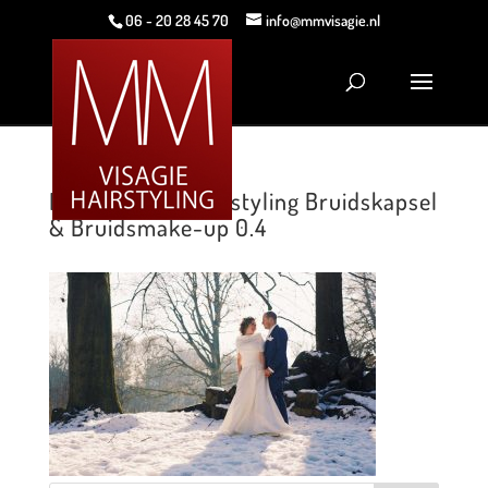
06 - 20 28 45 70
info@mmvisagie.nl
MM Visagie & Hairstyling Bruidskapsel
& Bruidsmake-up 0.4