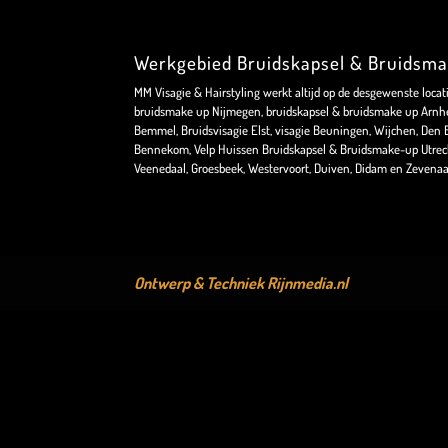
Werkgebied Bruidskapsel & Bruidsm
MM Visagie & Hairstyling werkt altijd op de desgewenste locat
bruidsmake up Nijmegen, bruidskapsel & bruidsmake up Arnhe
Bemmel, Bruidsvisagie Elst, visagie Beuningen, Wijchen, Den Bo
Bennekom, Velp Huissen Bruidskapsel & Bruidsmake-up Utrec
Veenedaal, Groesbeek, Westervoort, Duiven, Didam en Zevenaa
Ontwerp & Techniek
Rijnmedia.nl