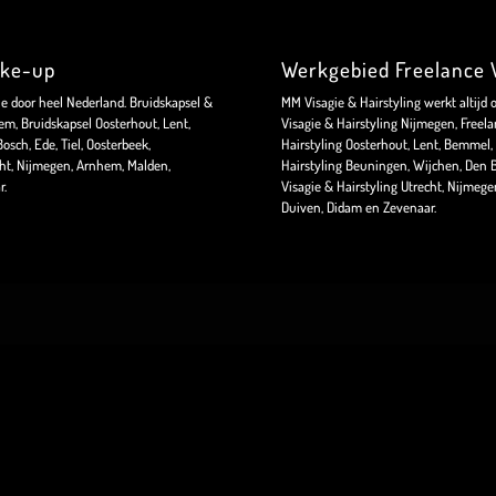
ake-up
Werkgebied Freelance V
ie door heel Nederland. Bruidskapsel &
MM Visagie & Hairstyling werkt altijd 
m, Bruidskapsel Oosterhout, Lent,
Visagie & Hairstyling Nijmegen, Freela
sch, Ede, Tiel, Oosterbeek,
Hairstyling Oosterhout, Lent, Bemmel, 
ht, Nijmegen, Arnhem, Malden,
Hairstyling Beuningen, Wijchen, Den B
r.
Visagie & Hairstyling Utrecht, Nijmeg
Duiven, Didam en Zevenaar.