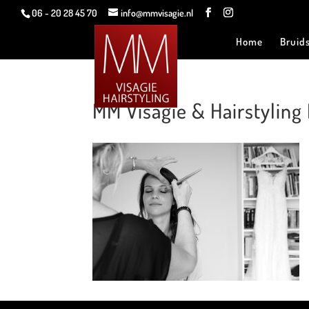
06 - 20 28 45 70
info@mmvisagie.nl
Home
Bruid
MM Visagie & Hairstyling