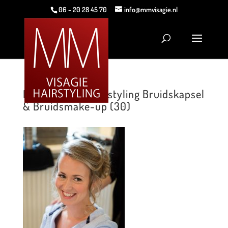
06 - 20 28 45 70
info@mmvisagie.nl
MM Visagie & Hairstyling Bruidskapsel
& Bruidsmake-up (30)