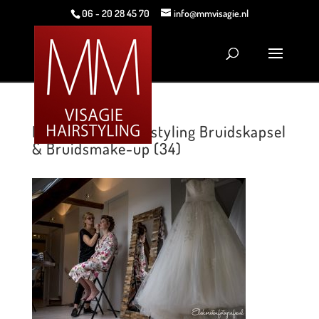
06 - 20 28 45 70
info@mmvisagie.nl
MM Visagie & Hairstyling Bruidskapsel
& Bruidsmake-up (34)