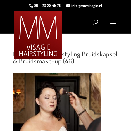
06 - 20 28 45 70
info@mmvisagie.nl
MM Visagie & Hairstyling Bruidskapsel
& Bruidsmake-up (46)