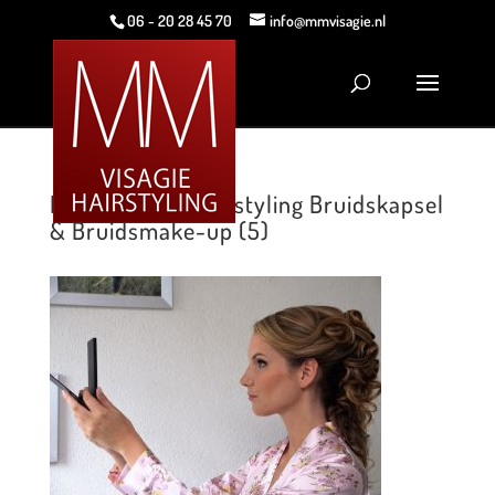
06 - 20 28 45 70
info@mmvisagie.nl
MM Visagie & Hairstyling Bruidskapsel
& Bruidsmake-up (5)