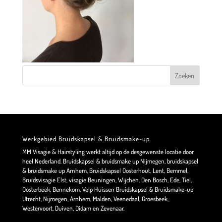
Werkgebied Bruidskapsel & Bruidsmake-up
MM Visagie & Hairstyling werkt altijd op de desgewenste locatie door
heel Nederland. Bruidskapsel & bruidsmake up Nijmegen, bruidskapsel
& bruidsmake up Arnhem, Bruidskapsel Oosterhout, Lent, Bemmel,
Bruidsvisagie Elst, visagie Beuningen, Wijchen, Den Bosch, Ede, Tiel,
Oosterbeek, Bennekom, Velp Huissen Bruidskapsel & Bruidsmake-up
Utrecht, Nijmegen, Arnhem, Malden, Veenedaal, Groesbeek,
Westervoort, Duiven, Didam en Zevenaar.