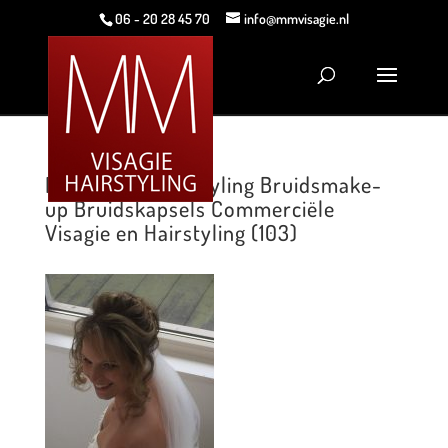
06 - 20 28 45 70
info@mmvisagie.nl
MM Visagie Hairstyling Bruidsmake-
up Bruidskapsels Commerciële
Visagie en Hairstyling (103)