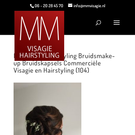
06 - 20 28 45 70
info@mmvisagie.nl
MM Visagie Hairstyling Bruidsmake-
up Bruidskapsels Commerciële
Visagie en Hairstyling (104)