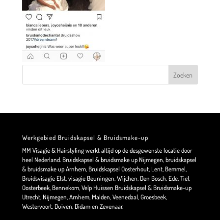
Werkgebied Bruidskapsel & Bruidsmake-up
MM Visagie & Hairstyling werkt altijd op de desgewenste locatie door
heel Nederland. Bruidskapsel & bruidsmake up Nijmegen, bruidskapsel
& bruidsmake up Arnhem, Bruidskapsel Oosterhout, Lent, Bemmel,
Bruidsvisagie Elst, visagie Beuningen, Wijchen, Den Bosch, Ede, Tiel,
Oosterbeek, Bennekom, Velp Huissen Bruidskapsel & Bruidsmake-up
Utrecht, Nijmegen, Arnhem, Malden, Veenedaal, Groesbeek,
Westervoort, Duiven, Didam en Zevenaar.