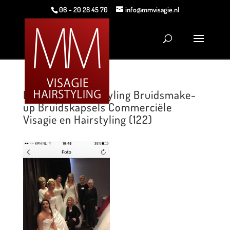
06 - 20 28 45 70
info@mmvisagie.nl
MM Visagie Hairstyling Bruidsmake-
up Bruidskapsels Commerciële
Visagie en Hairstyling (122)