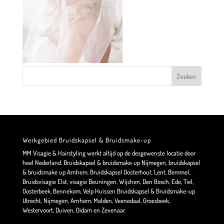
Werkgebied Bruidskapsel & Bruidsmake-up
MM Visagie & Hairstyling werkt altijd op de desgewenste locatie door
heel Nederland. Bruidskapsel & bruidsmake up Nijmegen, bruidskapsel
& bruidsmake up Arnhem, Bruidskapsel Oosterhout, Lent, Bemmel,
Bruidsvisagie Elst, visagie Beuningen, Wijchen, Den Bosch, Ede, Tiel,
Oosterbeek, Bennekom, Velp Huissen Bruidskapsel & Bruidsmake-up
Utrecht, Nijmegen, Arnhem, Malden, Veenedaal, Groesbeek,
Westervoort, Duiven, Didam en Zevenaar.