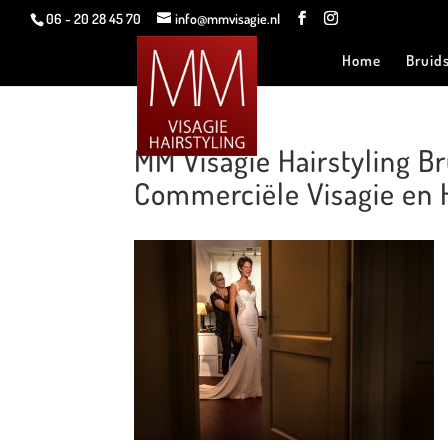
06 - 20 28 45 70
info@mmvisagie.nl
Home
Bruid
MM Visagie Hairstyling 
Commerciële Visagie en H