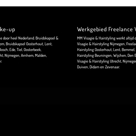
ake-up
Werkgebied Freelance V
ie door heel Nederland. Bruidskapsel &
MM Visagie & Hairstyling werkt altijd 
m, Bruidskapsel Oosterhout, Lent,
Visagie & Hairstyling Nijmegen, Freela
sch, Ede, Tiel, Oosterbeek,
Hairstyling Oosterhout, Lent, Bemmel, 
ht, Nijmegen, Arnhem, Malden,
Hairstyling Beuningen, Wijchen, Den B
r.
Visagie & Hairstyling Utrecht, Nijmeg
Duiven, Didam en Zevenaar.