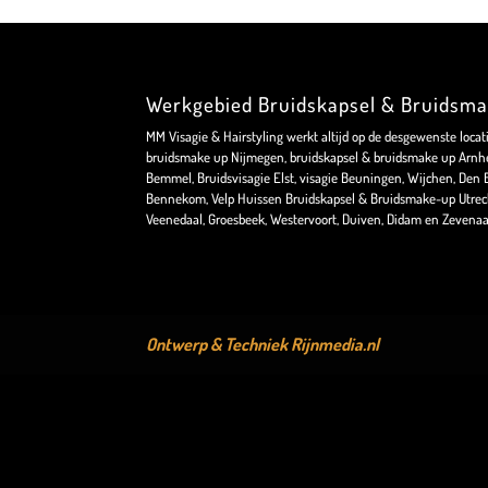
Werkgebied Bruidskapsel & Bruidsm
MM Visagie & Hairstyling werkt altijd op de desgewenste locat
bruidsmake up Nijmegen, bruidskapsel & bruidsmake up Arnhe
Bemmel, Bruidsvisagie Elst, visagie Beuningen, Wijchen, Den Bo
Bennekom, Velp Huissen Bruidskapsel & Bruidsmake-up Utrec
Veenedaal, Groesbeek, Westervoort, Duiven, Didam en Zevenaa
Ontwerp & Techniek
Rijnmedia.nl