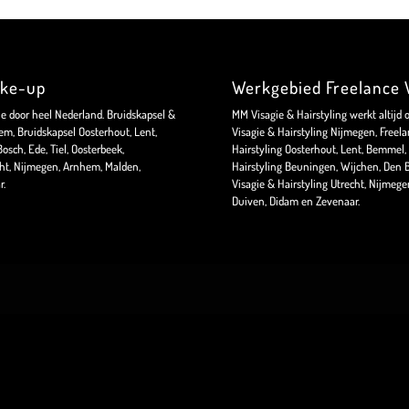
ake-up
Werkgebied Freelance V
ie door heel Nederland. Bruidskapsel &
MM Visagie & Hairstyling werkt altijd 
m, Bruidskapsel Oosterhout, Lent,
Visagie & Hairstyling Nijmegen, Freela
sch, Ede, Tiel, Oosterbeek,
Hairstyling Oosterhout, Lent, Bemmel, 
ht, Nijmegen, Arnhem, Malden,
Hairstyling Beuningen, Wijchen, Den B
r.
Visagie & Hairstyling Utrecht, Nijmeg
Duiven, Didam en Zevenaar.