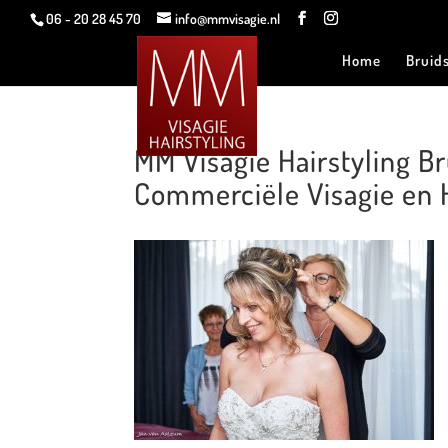
06 - 20 28 45 70
info@mmvisagie.nl
Home
Bruid
MM Visagie Hairstyling 
Commerciële Visagie en H