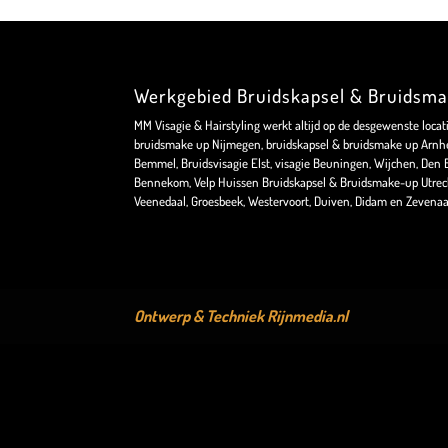
Werkgebied Bruidskapsel & Bruidsm
MM Visagie & Hairstyling werkt altijd op de desgewenste locat
bruidsmake up Nijmegen, bruidskapsel & bruidsmake up Arnhe
Bemmel, Bruidsvisagie Elst, visagie Beuningen, Wijchen, Den Bo
Bennekom, Velp Huissen Bruidskapsel & Bruidsmake-up Utrec
Veenedaal, Groesbeek, Westervoort, Duiven, Didam en Zevenaa
Ontwerp & Techniek
Rijnmedia.nl