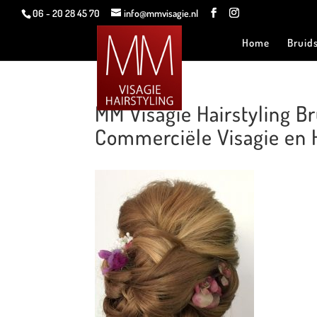
06 - 20 28 45 70
info@mmvisagie.nl
Home
Bruid
MM Visagie Hairstyling 
Commerciële Visagie en H