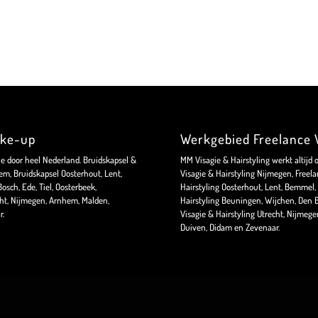
ake-up
Werkgebied Freelance V
ie door heel Nederland. Bruidskapsel &
MM Visagie & Hairstyling werkt altijd 
m, Bruidskapsel Oosterhout, Lent,
Visagie & Hairstyling Nijmegen, Freela
sch, Ede, Tiel, Oosterbeek,
Hairstyling Oosterhout, Lent, Bemmel, 
ht, Nijmegen, Arnhem, Malden,
Hairstyling Beuningen, Wijchen, Den B
r.
Visagie & Hairstyling Utrecht, Nijmeg
Duiven, Didam en Zevenaar.