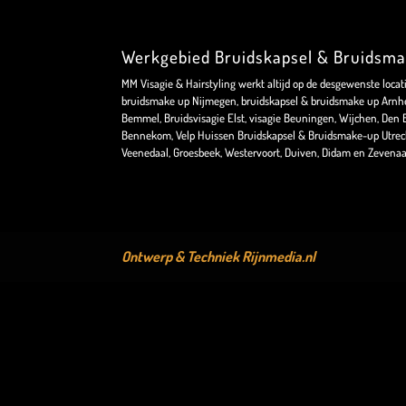
Werkgebied Bruidskapsel & Bruidsm
MM Visagie & Hairstyling werkt altijd op de desgewenste locat
bruidsmake up Nijmegen, bruidskapsel & bruidsmake up Arnhe
Bemmel, Bruidsvisagie Elst, visagie Beuningen, Wijchen, Den Bo
Bennekom, Velp Huissen Bruidskapsel & Bruidsmake-up Utrec
Veenedaal, Groesbeek, Westervoort, Duiven, Didam en Zevenaa
Ontwerp & Techniek
Rijnmedia.nl