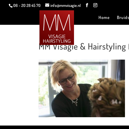
06 - 20 28 45 70
info@mmvisagie.nl
Home
Bruid
MM Visagie & Hairstyling