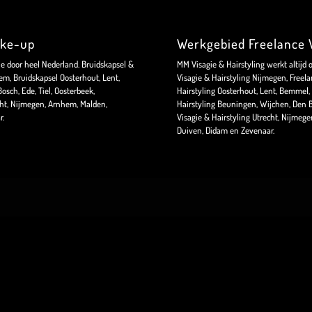
ake-up
Werkgebied Freelance V
ie door heel Nederland. Bruidskapsel &
MM Visagie & Hairstyling werkt altijd 
m, Bruidskapsel Oosterhout, Lent,
Visagie & Hairstyling Nijmegen, Freela
sch, Ede, Tiel, Oosterbeek,
Hairstyling Oosterhout, Lent, Bemmel, 
ht, Nijmegen, Arnhem, Malden,
Hairstyling Beuningen, Wijchen, Den B
r.
Visagie & Hairstyling Utrecht, Nijmeg
Duiven, Didam en Zevenaar.