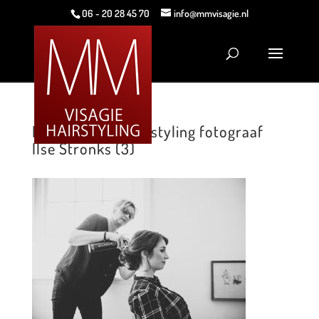
06 - 20 28 45 70
info@mmvisagie.nl
MM Visagie & Hairstyling fotograaf
Ilse Stronks (3)