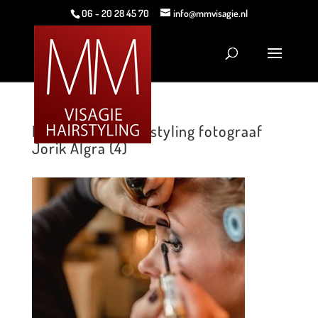
06 - 20 28 45 70
info@mmvisagie.nl
MM Visagie & Hairstyling fotograaf
Jorik Algra (4)