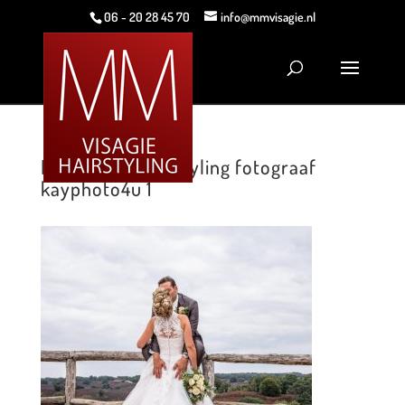
06 - 20 28 45 70
info@mmvisagie.nl
MM Visagie Hairstyling fotograaf
kayphoto4u 1