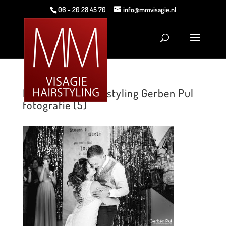
06 - 20 28 45 70
info@mmvisagie.nl
MM Visagie & Hairstyling Gerben Pul
fotografie (5)