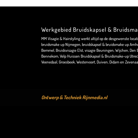
Werkgebied Bruidskapsel & Bruidsm
MM Visagie & Hairstyling werkt altijd op de desgewenste locat
bruidsmake up Nijmegen, bruidskapsel & bruidsmake up Arnhe
Bemmel, Bruidsvisagie Elst, visagie Beuningen, Wijchen, Den Bo
Bennekom, Velp Huissen Bruidskapsel & Bruidsmake-up Utrec
Veenedaal, Groesbeek, Westervoort, Duiven, Didam en Zevenaa
Ontwerp & Techniek
Rijnmedia.nl