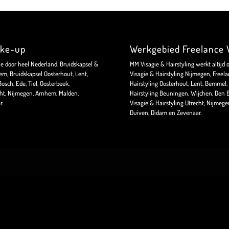
ake-up
Werkgebied Freelance V
ie door heel Nederland. Bruidskapsel &
MM Visagie & Hairstyling werkt altijd 
m, Bruidskapsel Oosterhout, Lent,
Visagie & Hairstyling Nijmegen, Freela
sch, Ede, Tiel, Oosterbeek,
Hairstyling Oosterhout, Lent, Bemmel, 
ht, Nijmegen, Arnhem, Malden,
Hairstyling Beuningen, Wijchen, Den B
r.
Visagie & Hairstyling Utrecht, Nijmeg
Duiven, Didam en Zevenaar.