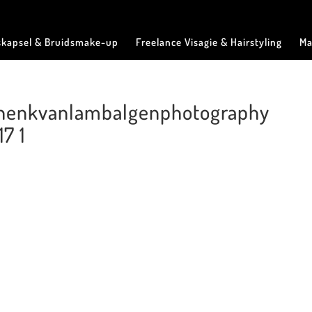
skapsel & Bruidsmake-up
Freelance Visagie & Hairstyling
Ma
 @henkvanlambalgenphotography
7 1