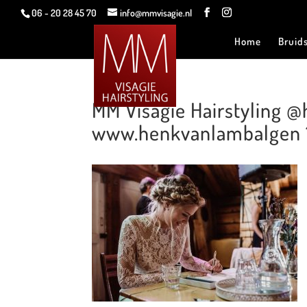
06 - 20 28 45 70
info@mmvisagie.nl
Home
Bruid
MM Visagie Hairstyling
www.henkvanlambalgen 1