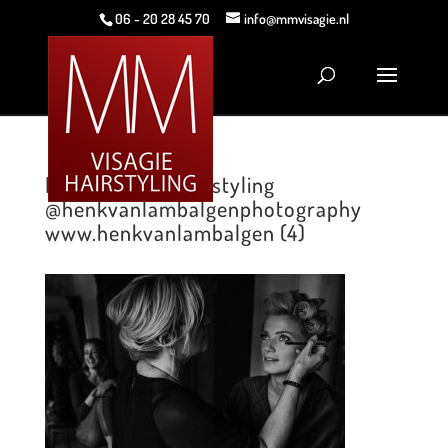
06 - 20 28 45 70
info@mmvisagie.nl
MM Visagie & Hairstyling
@henkvanlambalgenphotography
www.henkvanlambalgen (4)