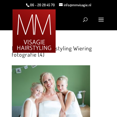
06 - 20 28 45 70
info@mmvisagie.nl
MM Visagie & Hairstyling Wiering
fotografie (4)