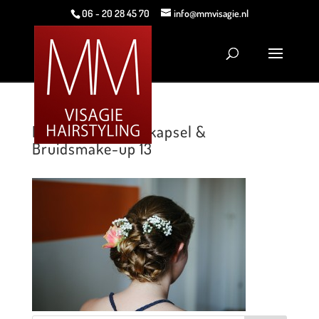
06 - 20 28 45 70
info@mmvisagie.nl
MMVisagie Bruidskapsel &
Bruidsmake-up 13