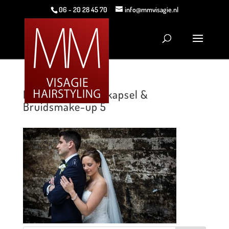
06 - 20 28 45 70
info@mmvisagie.nl
MMVisagie Bruidskapsel &
Bruidsmake-up 5