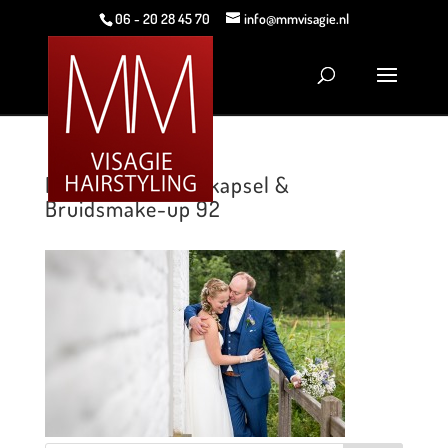
06 - 20 28 45 70
info@mmvisagie.nl
MMVisagie Bruidskapsel &
Bruidsmake-up 92