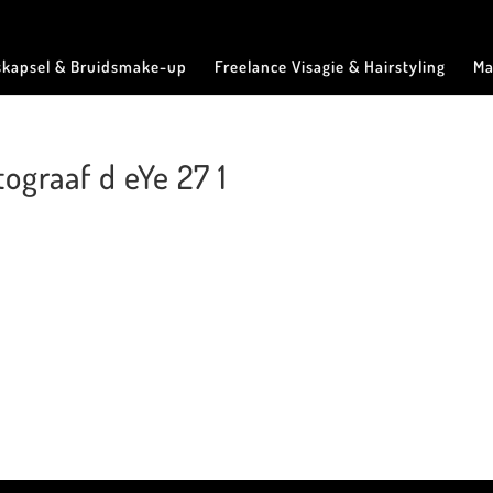
skapsel & Bruidsmake-up
Freelance Visagie & Hairstyling
Ma
tograaf d eYe 27 1