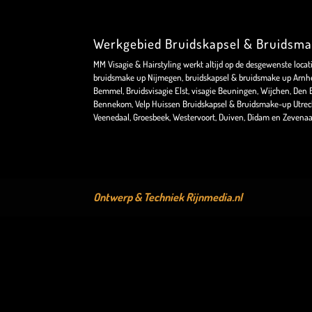
Werkgebied Bruidskapsel & Bruidsm
MM Visagie & Hairstyling werkt altijd op de desgewenste locat
bruidsmake up Nijmegen, bruidskapsel & bruidsmake up Arnhe
Bemmel, Bruidsvisagie Elst, visagie Beuningen, Wijchen, Den Bo
Bennekom, Velp Huissen Bruidskapsel & Bruidsmake-up Utrec
Veenedaal, Groesbeek, Westervoort, Duiven, Didam en Zevenaa
Ontwerp & Techniek
Rijnmedia.nl