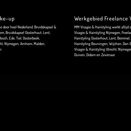
ake-up
Werkgebied Freelance V
ie door heel Nederland. Bruidskapsel &
MM Visagie & Hairstyling werkt altijd 
m, Bruidskapsel Oosterhout, Lent,
Visagie & Hairstyling Nijmegen, Freela
sch, Ede, Tiel, Oosterbeek,
Hairstyling Oosterhout, Lent, Bemmel, 
ht, Nijmegen, Arnhem, Malden,
Hairstyling Beuningen, Wijchen, Den B
r.
Visagie & Hairstyling Utrecht, Nijmeg
Duiven, Didam en Zevenaar.