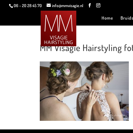
06 - 20 28 45 70
info@mmvisagie.nl
Home
Bruid
MM Visagie Hairstyling fo