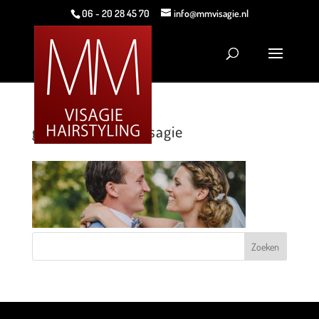
06 - 20 28 45 70
info@mmvisagie.nl
gastenboek MMVisagie