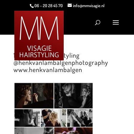
06 - 20 28 45 70
info@mmvisagie.nl
1.MM Visagie Hairstyling
@henkvanlambalgenphotography
www.henkvanlambalgen