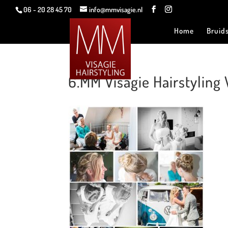
06 - 20 28 45 70
info@mmvisagie.nl
Home
Bruid
6.MM Visagie Hairstyling 