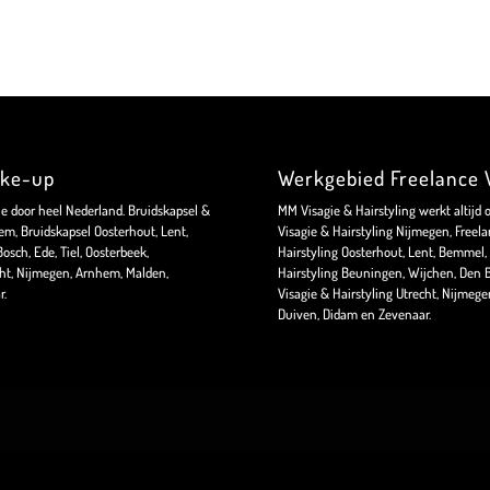
ake-up
Werkgebied Freelance V
ie door heel Nederland. Bruidskapsel &
MM Visagie & Hairstyling werkt altijd 
m, Bruidskapsel Oosterhout, Lent,
Visagie & Hairstyling Nijmegen, Freela
sch, Ede, Tiel, Oosterbeek,
Hairstyling Oosterhout, Lent, Bemmel, 
ht, Nijmegen, Arnhem, Malden,
Hairstyling Beuningen, Wijchen, Den B
r.
Visagie & Hairstyling Utrecht, Nijmeg
Duiven, Didam en Zevenaar.