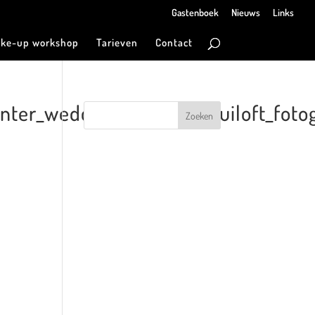
Gastenboek
Nieuws
Links
ke-up workshop
Tarieven
Contact
nter_wedding_echteld_bruiloft_foto