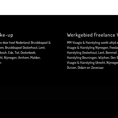
ake-up
Werkgebied Freelance V
ie door heel Nederland. Bruidskapsel &
MM Visagie & Hairstyling werkt altijd 
m, Bruidskapsel Oosterhout, Lent,
Visagie & Hairstyling Nijmegen, Freela
sch, Ede, Tiel, Oosterbeek,
Hairstyling Oosterhout, Lent, Bemmel, 
ht, Nijmegen, Arnhem, Malden,
Hairstyling Beuningen, Wijchen, Den B
r.
Visagie & Hairstyling Utrecht, Nijmeg
Duiven, Didam en Zevenaar.