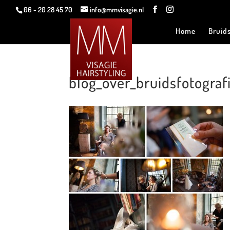
06 - 20 28 45 70
info@mmvisagie.nl
Home
Bruid
blog_over_bruidsfotogra