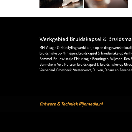
Werkgebied Bruidskapsel & Bruidsm
MM Visagie & Hairstyling werkt altijd op de desgewenste locat
bruidsmake up Nijmegen, bruidskapsel & bruidsmake up Arnhe
Bemmel, Bruidsvisagie Elst, visagie Beuningen, Wijchen, Den Bo
Bennekom, Velp Huissen Bruidskapsel & Bruidsmake-up Utrec
Veenedaal, Groesbeek, Westervoort, Duiven, Didam en Zevenaa
Ontwerp & Techniek
Rijnmedia.nl