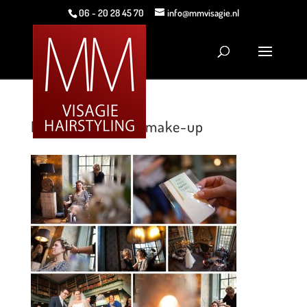
06 - 20 28 45 70
info@mmvisagie.nl
MMVisagie_Bruidsmake-up