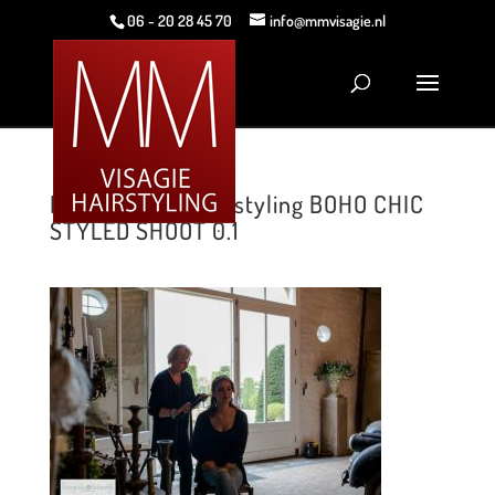
06 - 20 28 45 70
info@mmvisagie.nl
MM Visagie & Hairstyling BOHO CHIC
STYLED SHOOT 0.1