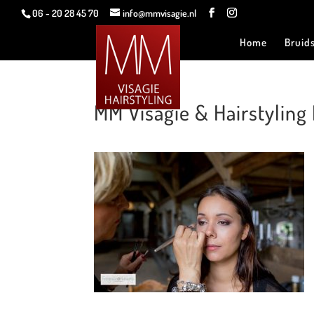
06 - 20 28 45 70
info@mmvisagie.nl
Home
Bruid
MM Visagie & Hairstyli