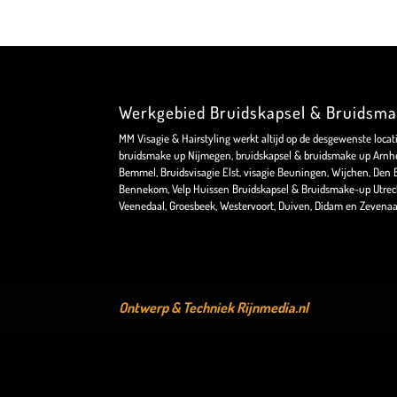
Werkgebied Bruidskapsel & Bruidsm
MM Visagie & Hairstyling werkt altijd op de desgewenste locat
bruidsmake up Nijmegen, bruidskapsel & bruidsmake up Arnhe
Bemmel, Bruidsvisagie Elst, visagie Beuningen, Wijchen, Den Bo
Bennekom, Velp Huissen Bruidskapsel & Bruidsmake-up Utrec
Veenedaal, Groesbeek, Westervoort, Duiven, Didam en Zevenaa
Ontwerp & Techniek
Rijnmedia.nl