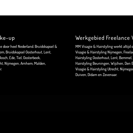
ake-up
Werkgebied Freelance V
ie door heel Nederland. Bruidskapsel &
MM Visagie & Hairstyling werkt altijd 
m, Bruidskapsel Oosterhout, Lent,
Visagie & Hairstyling Nijmegen, Freela
sch, Ede, Tiel, Oosterbeek,
Hairstyling Oosterhout, Lent, Bemmel, 
ht, Nijmegen, Arnhem, Malden,
Hairstyling Beuningen, Wijchen, Den B
r.
Visagie & Hairstyling Utrecht, Nijmeg
Duiven, Didam en Zevenaar.