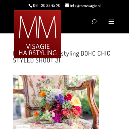
06 - 20 28 45 70
info@mmvisagie.nl
MM Visagie & Hairstyling BOHO CHIC
STYLED SHOOT 31