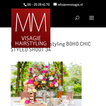
06 - 20 28 45 70
info@mmvisagie.nl
MM Visagie & Hairstyling BOHO CHIC
STYLED SHOOT 34