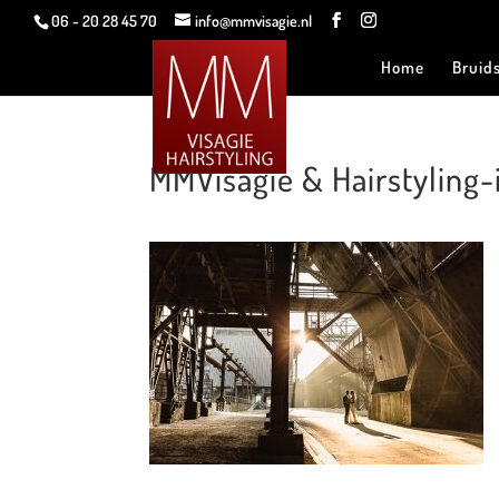
06 - 20 28 45 70
info@mmvisagie.nl
Home
Bruid
MMVisagie & Hairstyling-