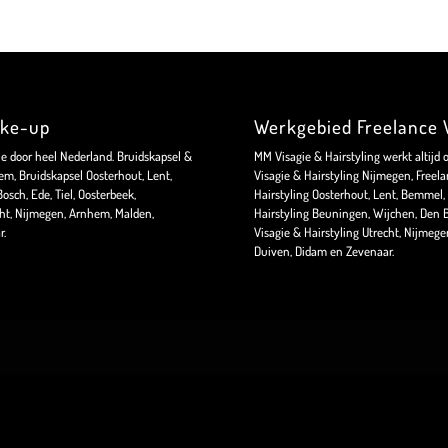
ake-up
Werkgebied Freelance V
ie door heel Nederland. Bruidskapsel &
MM Visagie & Hairstyling werkt altijd 
m, Bruidskapsel Oosterhout, Lent,
Visagie & Hairstyling Nijmegen, Freela
sch, Ede, Tiel, Oosterbeek,
Hairstyling Oosterhout, Lent, Bemmel, 
ht, Nijmegen, Arnhem, Malden,
Hairstyling Beuningen, Wijchen, Den B
r.
Visagie & Hairstyling Utrecht, Nijmeg
Duiven, Didam en Zevenaar.