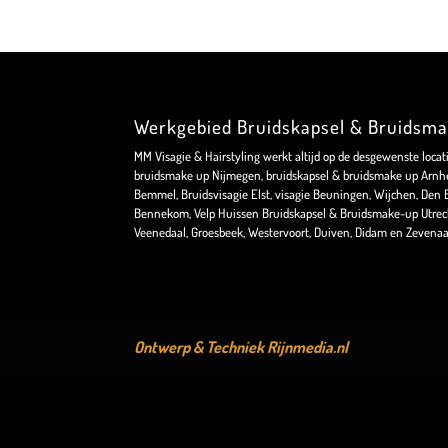
Werkgebied Bruidskapsel & Bruidsm
MM Visagie & Hairstyling werkt altijd op de desgewenste locat
bruidsmake up Nijmegen, bruidskapsel & bruidsmake up Arnhe
Bemmel, Bruidsvisagie Elst, visagie Beuningen, Wijchen, Den Bo
Bennekom, Velp Huissen Bruidskapsel & Bruidsmake-up Utrec
Veenedaal, Groesbeek, Westervoort, Duiven, Didam en Zevenaa
Ontwerp & Techniek
Rijnmedia.nl