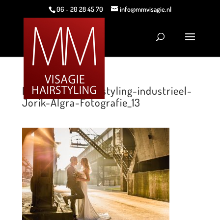
06 - 20 28 45 70
info@mmvisagie.nl
MMVisagie & Hairstyling-industrieel-
Jorik-Algra-Fotografie_13