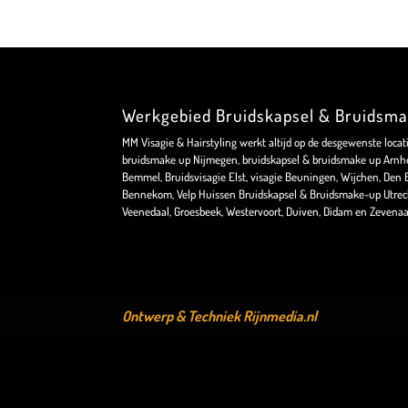
Werkgebied Bruidskapsel & Bruidsm
MM Visagie & Hairstyling werkt altijd op de desgewenste locat
bruidsmake up Nijmegen, bruidskapsel & bruidsmake up Arnhe
Bemmel, Bruidsvisagie Elst, visagie Beuningen, Wijchen, Den Bo
Bennekom, Velp Huissen Bruidskapsel & Bruidsmake-up Utrec
Veenedaal, Groesbeek, Westervoort, Duiven, Didam en Zevenaa
Ontwerp & Techniek
Rijnmedia.nl