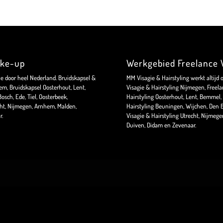
ake-up
Werkgebied Freelance V
ie door heel Nederland. Bruidskapsel &
MM Visagie & Hairstyling werkt altijd 
m, Bruidskapsel Oosterhout, Lent,
Visagie & Hairstyling Nijmegen, Freela
sch, Ede, Tiel, Oosterbeek,
Hairstyling Oosterhout, Lent, Bemmel, 
ht, Nijmegen, Arnhem, Malden,
Hairstyling Beuningen, Wijchen, Den B
r.
Visagie & Hairstyling Utrecht, Nijmeg
Duiven, Didam en Zevenaar.