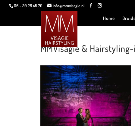
06 - 20 28 45 70
info@mmvisagie.nl
Home
Bruid
MMVisagie & Hairstyling-