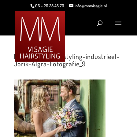
06 - 20 28 45 70
info@mmvisagie.nl
MMVisagie & Hairstyling-industrieel-
Jorik-Algra-Fotografie_9