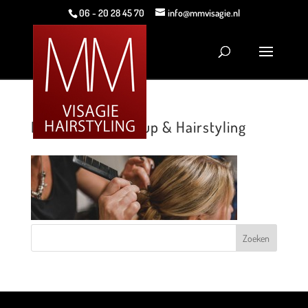
06 - 20 28 45 70
info@mmvisagie.nl
MMVisagie Make-up & Hairstyling