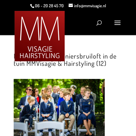
06 - 20 28 45 70
info@mmvisagie.nl
Romantische mariniersbruiloft in de
tuin MMVisagie & Hairstyling (12)