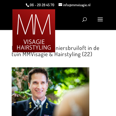
06 - 20 28 45 70
info@mmvisagie.nl
Romantische mariniersbruiloft in de
tuin MMVisagie & Hairstyling (22)