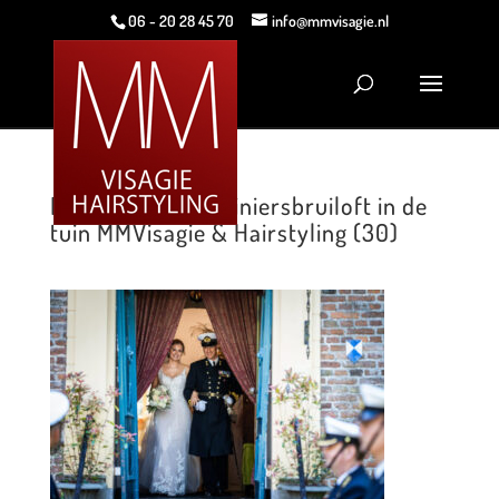
06 - 20 28 45 70
info@mmvisagie.nl
Romantische mariniersbruiloft in de
tuin MMVisagie & Hairstyling (30)