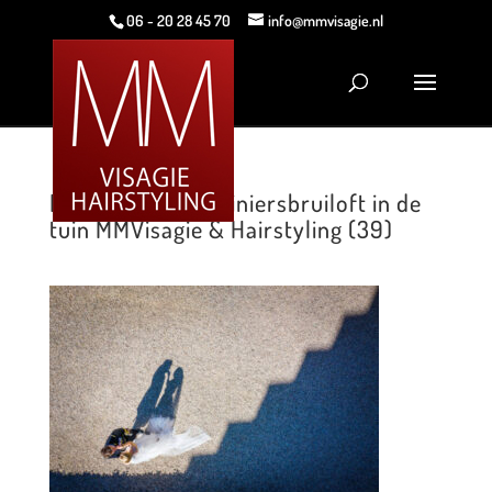
06 - 20 28 45 70
info@mmvisagie.nl
Romantische mariniersbruiloft in de
tuin MMVisagie & Hairstyling (39)