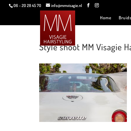
06 - 20 28 45 70
info@mmvisagie.nl
Home
Bruid
Style shoot MM Visagie Hai