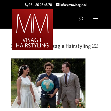
06 - 20 28 45 70
info@mmvisagie.nl
Style shoot MM Visagie Hairstyling 22