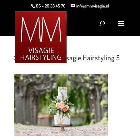
06 - 20 28 45 70
info@mmvisagie.nl
Style shoot MM Visagie Hairstyling 5